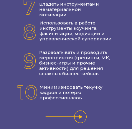
ХОЧУ НА ПРОГРАММУ
Владеть инструментами
нематериальной
мотивации
Использовать в работе
инструменты коучинга,
фасилитации, медиации и
управленческой супервизии
Разрабатывать и проводить
мероприятия (тренинги, МК,
бизнес-игры и прочие
активности) для решения
сложных бизнес-кейсов
Минимизировать текучку
кадров и потерю
За счёт трансформаций на всех трёх
профессионалов
уровнях достигается синергетический
эффект и переход
на качественно новый этап развития
каждого из них