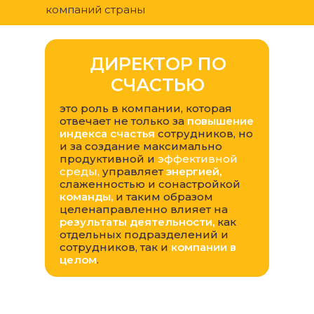
компаний страны
ДИРЕКТОР ПО
СЧАСТЬЮ
это роль в компании, которая
отвечает не только за
повышение
индекса счастья
сотрудников, но
и за создание максимально
продуктивной и
эффективной
среды,
управляет
энергией,
слаженностью и сонастройкой
команды,
и таким образом
целенаправленно влияет на
результаты деятельности,
как
отдельных подразделений и
сотрудников, так и
компании в
целом
.