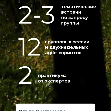
2-3
тематические
встречи
по запросу
группы
12
групповых сессий
и двухнедельных
agile-спринтов
2
практикума
от экспертов