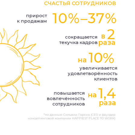
СЧАСТЬЯ СОТРУДНИКОВ
10%–37%
прирост
к продажам
2
в
сокращается
раза
текучка кадров
10%
на
увеличивается
удовлетворённость
клиентов
1,4
повышается
на
вовлечённость
раза
сотрудников
*по данным Сильвии Гарсия (CEO и фаундер
консалтинговой компании HAPPIEST PLACE TO WORK)