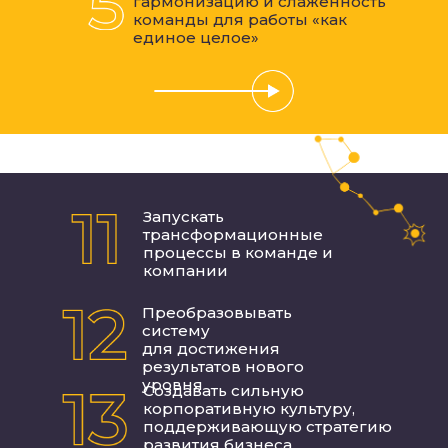
гармонизацию и слаженность
ИНСТРУМЕНТАРИЙ
команды для работы «как
единое целое»
Запускать
трансформационные
процессы в команде и
компании
ХОЧУ НА ПРОГРАММУ
Преобразовывать
систему
для достижения
результатов нового
уровня
Создавать сильную
корпоративную культуру,
поддерживающую стратегию
развития бизнеса