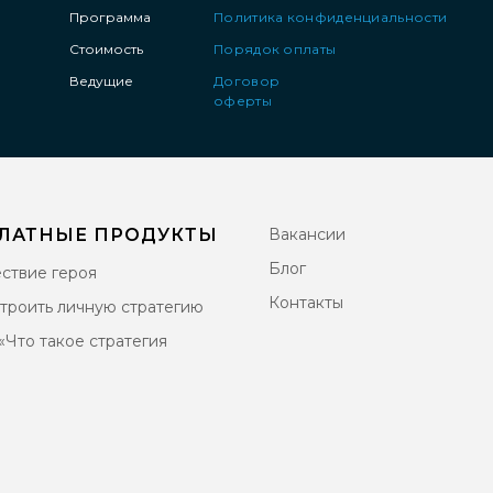
Программа
Политика конфиденциальности
Стоимость
Порядок оплаты
Ведущие
Договор
оферты
Ведущие
Тарифы
Порядок
оплаты
Договор
оферты
ЛАТНЫЕ ПРОДУКТЫ
Вакансии
Блог
ствие героя
Контакты
строить личную стратегию
«Что такое стратегия